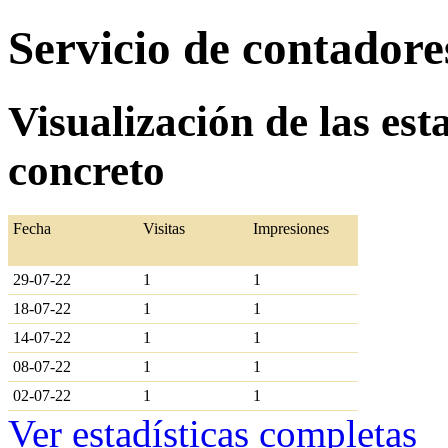
Servicio de contador
Visualización de las est
concreto
Fecha
Visitas
Impresiones
29-07-22
1
1
18-07-22
1
1
14-07-22
1
1
08-07-22
1
1
02-07-22
1
1
Ver estadísticas completas